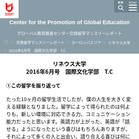
龍谷大学 You, Unlimited
MENU
Center for the Promotion of Global Education
グローバル教育推進センター交換留学マンスリーレポート
ホーム
交換留学マンスリーレポート
ヨーロッパエリア
リネウス大学
2016年6月号 国際文化学部 T.C
リネウス大学
2016年6月号 国際文化学部 T.C
①この留学を振り返って
たった10ヶ月の留学生活でしたが、僕の人生を大きく変
える経験となりました。留学によって得られたのは何よ
りも、新しい環境に対応できる力、コミュニケーション
能力だったと思います。英語力が上がった、英語が「話
せる」ようになったという喜びはもちろんありますが、
それによって多くの人と出会い、語り合える喜びは何に