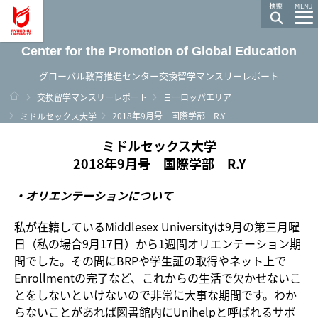
龍谷大学 You, Unlimited
MENU
Center for the Promotion of Global Education
グローバル教育推進センター交換留学マンスリーレポート
ホーム
交換留学マンスリーレポート
ヨーロッパエリア
2018年9月号 国際学部 R.Y
ミドルセックス大学
ミドルセックス大学
2018年9月号 国際学部 R.Y
・オリエンテーションについて
私が在籍しているMiddlesex Universityは9月の第三月曜
日（私の場合9月17日）から1週間オリエンテーション期
間でした。その間にBRPや学生証の取得やネット上で
Enrollmentの完了など、これからの生活で欠かせないこ
とをしないといけないので非常に大事な期間です。わか
らないことがあれば図書館内にUnihelpと呼ばれるサポ