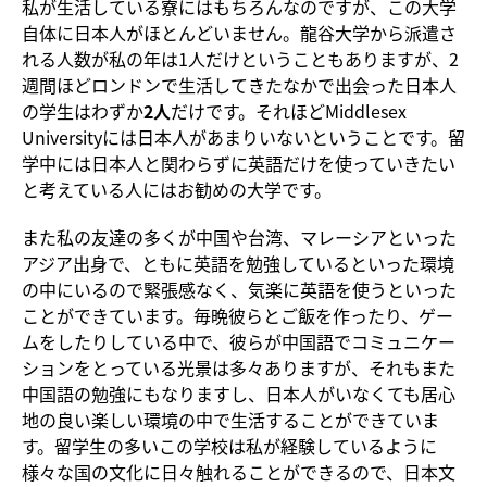
私が生活している寮にはもちろんなのですが、この大学
自体に日本人がほとんどいません。龍谷大学から派遣さ
れる人数が私の年は1人だけということもありますが、2
週間ほどロンドンで生活してきたなかで出会った日本人
の学生はわずか
2人
だけです。それほどMiddlesex
Universityには日本人があまりいないということです。留
学中には日本人と関わらずに英語だけを使っていきたい
と考えている人にはお勧めの大学です。
また私の友達の多くが中国や台湾、マレーシアといった
アジア出身で、ともに英語を勉強しているといった環境
の中にいるので緊張感なく、気楽に英語を使うといった
ことができています。毎晩彼らとご飯を作ったり、ゲー
ムをしたりしている中で、彼らが中国語でコミュニケー
ションをとっている光景は多々ありますが、それもまた
中国語の勉強にもなりますし、日本人がいなくても居心
地の良い楽しい環境の中で生活することができていま
す。留学生の多いこの学校は私が経験しているように
様々な国の文化に日々触れることができるので、日本文