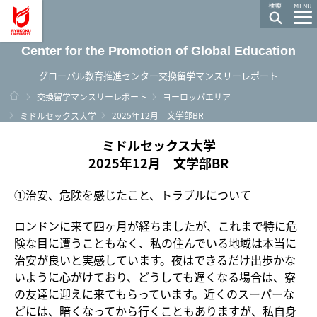
龍谷大学 You, Unlimited
MENU
Center for the Promotion of Global Education
グローバル教育推進センター交換留学マンスリーレポート
ホーム
交換留学マンスリーレポート
ヨーロッパエリア
2025年12月 文学部BR
ミドルセックス大学
ミドルセックス大学
2025年12月 文学部BR
①治安、危険を感じたこと、トラブルについて
ロンドンに来て四ヶ月が経ちましたが、これまで特に危
険な目に遭うこともなく、私の住んでいる地域は本当に
治安が良いと実感しています。夜はできるだけ出歩かな
いように心がけており、どうしても遅くなる場合は、寮
の友達に迎えに来てもらっています。近くのスーパーな
どには、暗くなってから行くこともありますが、私自身