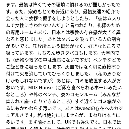
ます。最初は怖くてその環境に慣れるのが難しかったで
す。また、宗教もとても身近にあり、最初友達の紹介で
会った人に挨拶で握手をしようとしたら、「彼はムスリ
ムで女性にさわれないんだ」と言われたり、礼拝のため
の専用ルームもあり、日本とは宗教の存在感が大きく異
なると感じました。あとはタバコを吸っている人の割合
が多いです。喫煙所という概念がなく、好きなところで
吸っています。もちろん歩きタバコもします。大学内で
も（建物や教室の中は流石にないですが）ベンチなどで
ご飯どきに吸ったりします。灰皿ではなく机に直接擦り
付けて火を消していてびっくりしました。（私の周りだ
けかもしれないですが）あとは、ゴミを放置する人がお
おいです。MDX House（ご飯を食べられるホールみたい
なところ）や外のべンチ、寮のコモンルーム（みんなが
集まれて座ったりできるところ）すぐ近くにゴミ箱があ
るにもかかわらず汚いです。あとはweedの存在へのカジ
ュアルさです。私は絶対にしませんが、まわりは本当に
多いです。まず前提として、UKでも違法です。日本では
大麻は厳しく禁止され、社会的にも受け入れられていな