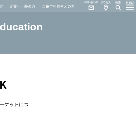
Contact
Access
MENU
方
企業・一般の方
ご寄付をお考えの方
Education
K
ーケットにつ