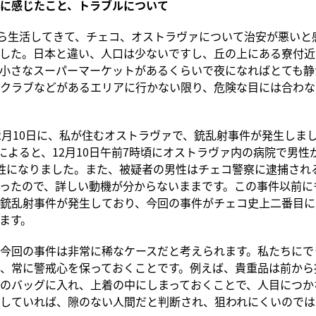
に感じたこと、トラブルについて
ら生活してきて、チェコ、オストラヴァについて治安が悪いと
した。日本と違い、人口は少ないですし、丘の上にある寮付近
小さなスーパーマーケットがあるくらいで夜になればとても静
クラブなどがあるエリアに行かない限り、危険な目には合わな
月10日に、私が住むオストラヴァで、銃乱射事件が発生しました
記事によると、12月10日午前7時頃にオストラヴァ内の病院で男性
牲になりました。また、被疑者の男性はチェコ警察に逮捕され
ったので、詳しい動機が分からないままです。この事件以前にも
銃乱射事件が発生しており、今回の事件がチェコ史上二番目に
ます。
今回の事件は非常に稀なケースだと考えられます。私たちにで
、常に警戒心を保っておくことです。例えば、貴重品は前から
のバッグに入れ、上着の中にしまっておくことで、人目につか
していれば、隙のない人間だと判断され、狙われにくいのでは