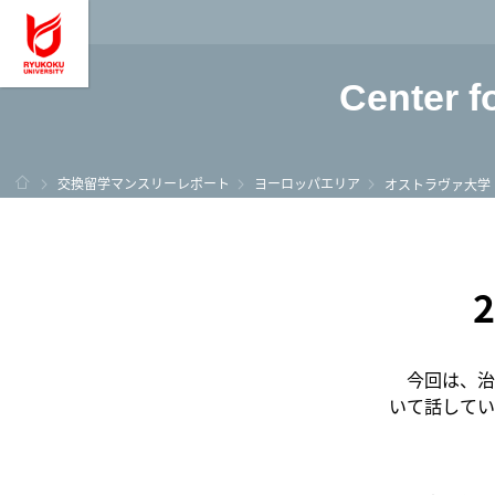
龍谷大学 You, Unl
Center f
ホーム
交換留学マンスリーレポート
ヨーロッパエリア
オストラヴァ大学
今回は、治
いて話してい