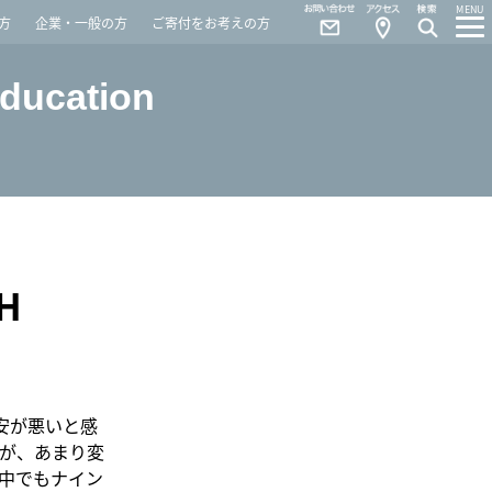
Contact
Access
MENU
方
企業・一般の方
ご寄付をお考えの方
Education
H
安が悪いと感
が、あまり変
中でもナイン