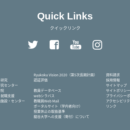
Quick Links
クイックリンク
Twitter
Facebook
YouTube
Instag
Ryukoku Vision 2020（第5次長期計画）
資料請求
・研究
認証評価
採用情報
研究センター
サイトマップ
学院
教員データベース
サイトポリシ
・就職支援
webシラバス
プライバシー
内施設・センター
教職員Web Mail
アクセシビリテ
ポータルサイト（学内者向け）
リンク
授業休止の取扱基準
龍谷大学への支援（寄付）について