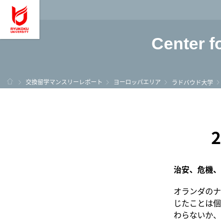
龍谷大学 You, Unl
Center f
ホーム
交換留学マンスリーレポート
ヨーロッパエリア
ラドバウド大学
治安、危機、
オランダのナ
じたことは個
わらないか、