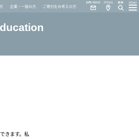
Contact
Access
MENU
方
企業・一般の方
ご寄付をお考えの方
Education
できます。私