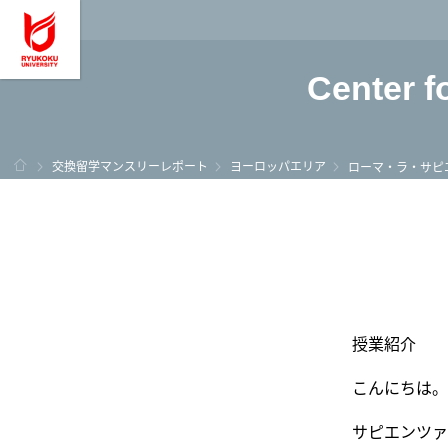
龍谷大学 You, Unl
Center f
ホーム
交換留学マンスリーレポート
ヨーロッパエリア
ローマ・ラ・サピ
授業紹介
こんにちは。
サピエンツァ