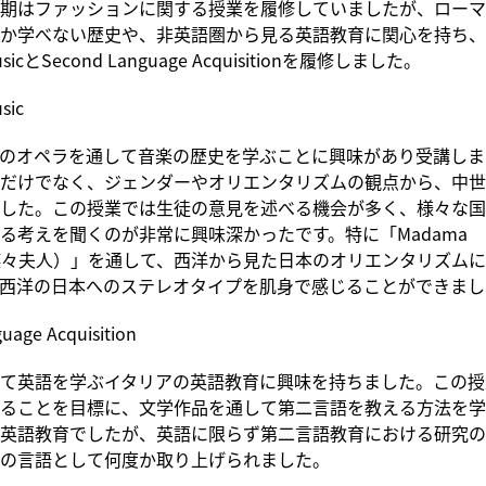
期はファッションに関する授業を履修していましたが、ローマ
か学べない歴史や、非英語圏から見る英語教育に関心を持ち、
 MusicとSecond Language Acquisitionを履修しました。
sic
のオペラを通して音楽の歴史を学ぶことに興味があり受講しま
だけでなく、ジェンダーやオリエンタリズムの観点から、中世
した。この授業では生徒の意見を述べる機会が多く、様々な国
る考えを聞くのが非常に興味深かったです。特に「Madama
fly（蝶々夫人）」を通して、西洋から見た日本のオリエンタリズム
西洋の日本へのステレオタイプを肌身で感じることができまし
uage Acquisition
て英語を学ぶイタリアの英語教育に興味を持ちました。この授
ることを目標に、文学作品を通して第二言語を教える方法を学
英語教育でしたが、英語に限らず第二言語教育における研究の
の言語として何度か取り上げられました。