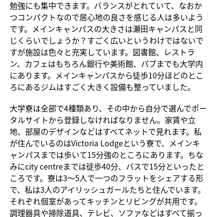
勉強にも集中できます。バランスがとれていて、なおか
つコンパクトなので居心地の良さを感じる人は多いよう
です。メインキャンパスの大きさは瀬田キャンパスと同
じくらいでしょうか？すごく広いというわけではないで
すが施設は色々と充実しています。図書館、レストラ
ン、カフェはもちろん銀行や美術館、パブまでも大学内
にあります。メインキャンパスから徒歩10分ほどのとこ
ろにあるジムはすごく大きく設備も整っていました。
大学寮は全部で4種類あり、その中から自分で選んでポー
タルサイトから登録しなければなりません。家賃や立
地、部屋のデザインなどはすべてネットで見れます。私
が住んでいるのはVictoria Lodgeという寮で、メインキ
ャンパスまでは歩いて15分強のところにあります。ちな
みにcity centreまでは徒歩40分、バスで15分といったと
ころです。寮は3～5人で一つのフラットをシェアする形
で、私は3人のアイリッシュガールたちと住んでいます。
それぞれ個室があってキッチンとリビングが共用です。
調理器具や掃除道具、テレビ、ソファなどはすべて揃っ