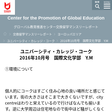
龍谷大学 You, Unlimited
MENU
Center for the Promotion of Global Education
グローバル教育推進センター交換留学マンスリーレポート
ホーム
交換留学マンスリーレポート
ヨーロッパエリア
2016年10月号 国際文化学部 Y.M
ユニバーシティ・カレッジ・コーク
ユニバーシティ・カレッジ・コーク
2016年10月号 国際文化学部 Y.M
①環境について
個人的にコークはすごく住み心地の良い場所だと感じて
います。街の大きさはそこまで大きくないですが、city
centreはわりと栄えているので行けばなんでも揃いま
す。逆に大学周辺は住宅地なので街中ほど騒がしくなく