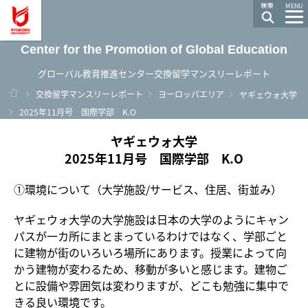
龍谷大学 You, Unlimited
MENU
Center for the Promotion of Global Education
グローバル教育推進センター交換留学マンスリーレポート
ホーム
交換留学マンスリーレポート
ヨーロッパエリア
ヤギェウォ大学
2025年11月号 国際学部 K.O
ヤギェウォ大学
2025年11月号 国際学部 K.O
①環境について（大学施設/サービス、住居、街並み）
ヤギェウォ大学の大学施設は日本の大学のようにキャン
パスが一カ所にまとまっているわけではなく、学部ごと
に建物が街のいろいろ場所にあります。授業によって向
かう建物が変わるため、移動が多いと感じます。建物ご
とに設備や雰囲気は変わりますが、どこも勉強に集中で
きる良い環境です。