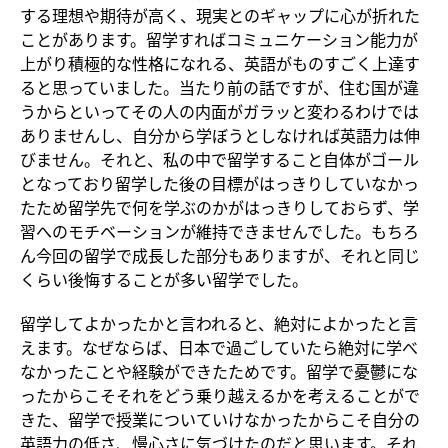
する理想や期待が高く、現実とのギャップに心が折れた
ことがあります。留学すればコミュニケーション能力が
上がり積極的な性格になれる、英語がものすごく上達す
ると思っていました。当たり前の話ですが、住む国が違
うからといってその人の内面がガラッと変わるわけでは
ありませんし、自分から学ぼうとしなければ英語力は伸
びません。それと、私の中で留学すること自体がゴール
となっており留学した後の目標がはっきりしていなかっ
たため留学先で何を学ぶのかがはっきりしておらず、学
習へのモチベーションが維持できませんでした。もちろ
ん今回の留学で成長した部分もありますが、それと同じ
くらい後悔することが多い留学でした。
留学してよかったかと言われると、絶対によかったと言
えます。なぜならば、日本で過ごしていたら絶対に学べ
なかったことや経験ができたためです。留学で憂鬱にな
ったからこそそれをどう乗り越えるかを考えることがで
きた、留学で授業についていけなかったからこそ自分の
英語力の低さ、慢心さに気づけたのだと思います。それ