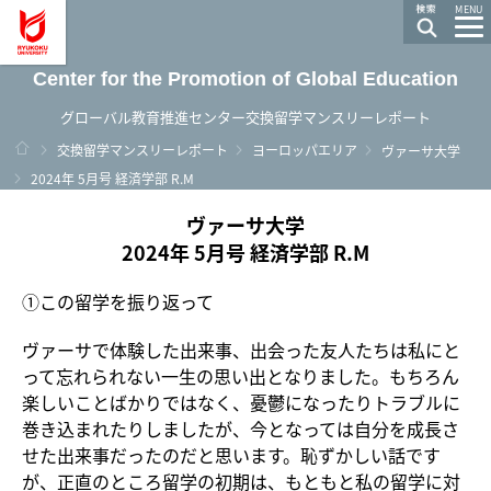
龍谷大学 You, Unlimited
MENU
Center for the Promotion of Global Education
グローバル教育推進センター交換留学マンスリーレポート
ホーム
交換留学マンスリーレポート
ヨーロッパエリア
ヴァーサ大学
2024年 5月号 経済学部 R.M
ヴァーサ大学
2024年 5月号 経済学部 R.M
①この留学を振り返って
ヴァーサで体験した出来事、出会った友人たちは私にと
って忘れられない一生の思い出となりました。もちろん
楽しいことばかりではなく、憂鬱になったりトラブルに
巻き込まれたりしましたが、今となっては自分を成長さ
せた出来事だったのだと思います。恥ずかしい話です
が、正直のところ留学の初期は、もともと私の留学に対