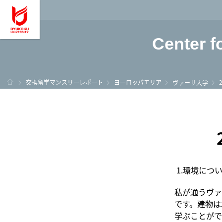
龍谷大学 You, Unl
Center f
ホーム
交換留学マンスリーレポート
ヨーロッパエリア
ヴァーサ大学
1.環境につ
私が通うヴァ
です。建物は
学ぶことがで