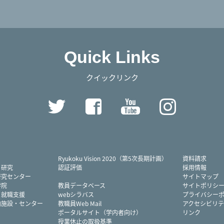
Quick Links
クイックリンク
Twitter
Facebook
YouTube
Instag
Ryukoku Vision 2020（第5次長期計画）
資料請求
・研究
認証評価
採用情報
研究センター
サイトマップ
学院
教員データベース
サイトポリシ
・就職支援
webシラバス
プライバシー
内施設・センター
教職員Web Mail
アクセシビリテ
ポータルサイト（学内者向け）
リンク
授業休止の取扱基準