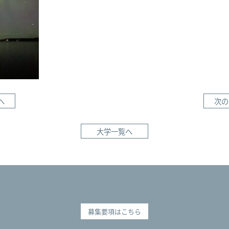
に
行
っ
た
へ
次の
大学一覧へ
募集要項はこちら