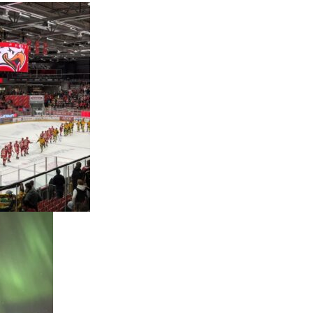
ア
イ
ス
ホ
ッ
ケ
ー
観
戦
海
ま
で
オ
ー
ロ
ラ
を
見