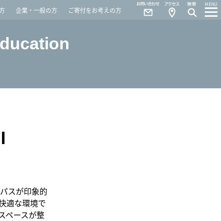
Contact
Access
MENU
方
企業・一般の方
ご寄付をお考えの方
Education
I
パスが印象的
快適な環境で
スペースが整