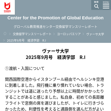
龍谷大学 You, Unlimited
MENU
Center for the Promotion of Global Education
グローバル教育推進センター交換留学マンスリーレポート
ホーム
交換留学マンスリーレポート
ヨーロッパエリア
ヴァーサ大学
2025年9月号 経済学部 R.I
ヴァーサ大学
2025年9月号 経済学部 R.I
①渡航・入国について
関西国際空港からイスタンブール経由でヘルシンキ空港
に到着しました。飛行機に乗り慣れていない場合、トラ
ンジットでは道に迷ったり予想以上に時間がかかったり
することがあると感じました。私自身、初めての長距離
フライトで窓側の席を選びましたが、トイレに行きづら
かったため、利便性を考えると通路側を選んだ方がよい