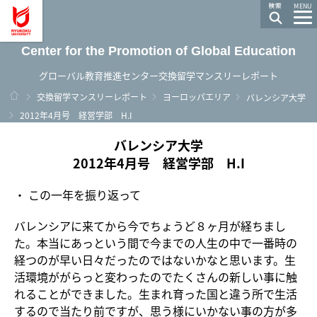
龍谷大学 You, Unlimited
MENU
Center for the Promotion of Global Education
グローバル教育推進センター交換留学マンスリーレポート
ホーム
交換留学マンスリーレポート
ヨーロッパエリア
バレンシア大学
2012年4月号 経営学部 H.I
バレンシア大学
2012年4月号 経営学部 H.I
・ この一年を振り返って
バレンシアに来てから今でちょうど８ヶ月が経ちまし
た。本当にあっという間で今までの人生の中で一番時の
経つのが早い日々だったのではないかなと思います。生
活環境ががらっと変わったのでたくさんの新しい事に触
れることができました。生まれ育った国と違う所で生活
するので当たり前ですが、思う様にいかない事の方が多