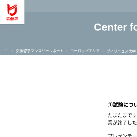
龍谷大学 You, Unl
Center f
ホーム
交換留学マンスリーレポート
ヨーロッパエリア
ヴィリニュス大学
①試験につ
たまたまです
業が終了した
プレゼンテー