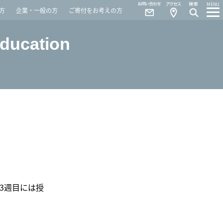
Contact
Access
MENU
方
企業・一般の方
ご寄付をお考えの方
Education
3週目には授