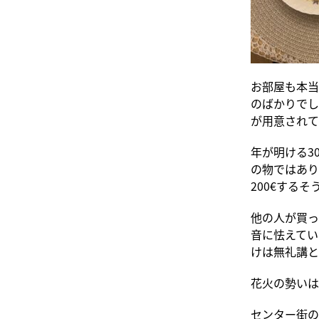
お部屋も本当
のばかりでし
が用意されて
年が明ける3
の物ではあり
200€する
他の人が買っ
音に怯えてい
けは無礼講と
花火の勢いは増
センター街の