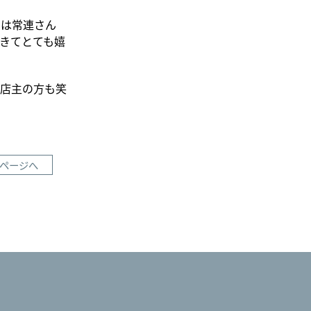
きは常連さん
きてとても嬉
。店主の方も笑
ページへ