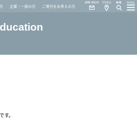
Contact
Access
MENU
方
企業・一般の方
ご寄付をお考えの方
Education
です。