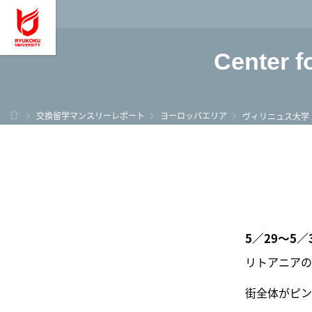
龍谷大学 You, Unl
Center f
ホーム
交換留学マンスリーレポート
ヨーロッパエリア
ヴィリニュス大学
5／29～5
リトアニアの
街全体がピン