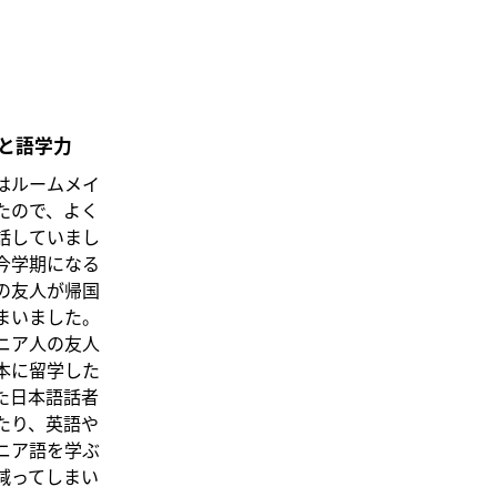
と語学力
はルームメイ
たので、よく
話していまし
今学期になる
の友人が帰国
まいました。
ニア人の友人
本に留学した
た日本語話者
たり、英語や
ニア語を学ぶ
減ってしまい