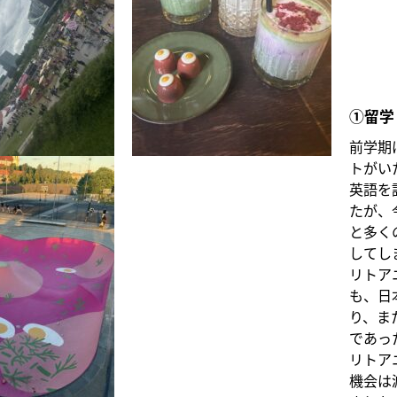
①留学
前学期
トがい
英語を
たが、
と多く
してし
リトア
も、日
り、ま
であっ
リトア
機会は