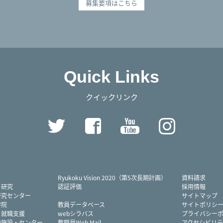
募集要項はこちら
Quick Links
クイックリンク
Twitter
Facebook
YouTube
Instag
Ryukoku Vision 2020（第5次長期計画）
資料請求
・研究
認証評価
採用情報
研究センター
サイトマップ
学院
教員データベース
サイトポリシ
・就職支援
webシラバス
プライバシー
内施設・センター
教職員Web Mail
アクセシビリテ