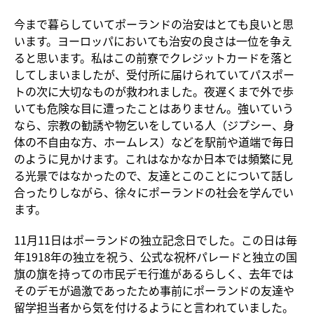
今まで暮らしていてポーランドの治安はとても良いと思
います。ヨーロッパにおいても治安の良さは一位を争え
ると思います。私はこの前寮でクレジットカードを落と
してしまいましたが、受付所に届けられていてパスポー
トの次に大切なものが救われました。夜遅くまで外で歩
いても危険な目に遭ったことはありません。強いていう
なら、宗教の勧誘や物乞いをしている人（ジプシー、身
体の不自由な方、ホームレス）などを駅前や道端で毎日
のように見かけます。これはなかなか日本では頻繁に見
る光景ではなかったので、友達とこのことについて話し
合ったりしながら、徐々にポーランドの社会を学んでい
ます。
11月11日はポーランドの独立記念日でした。この日は毎
年1918年の独立を祝う、公式な祝杯パレードと独立の国
旗の旗を持っての市民デモ行進があるらしく、去年では
そのデモが過激であったため事前にポーランドの友達や
留学担当者から気を付けるようにと言われていました。