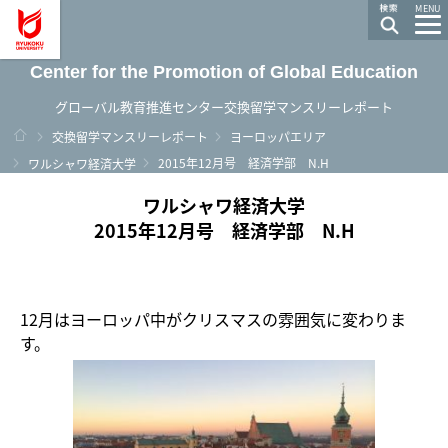
龍谷大学 You, Unlimited
MENU
Center for the Promotion of Global Education
グローバル教育推進センター交換留学マンスリーレポート
ホーム
交換留学マンスリーレポート
ヨーロッパエリア
2015年12月号 経済学部 N.H
ワルシャワ経済大学
ワルシャワ経済大学
2015年12月号 経済学部 N.H
12月はヨーロッパ中がクリスマスの雰囲気に変わりま
す。