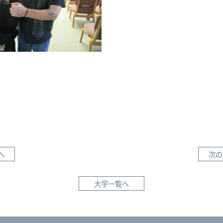
DC
の
お
寺
で
の
一
枚
へ
次の
大学一覧へ