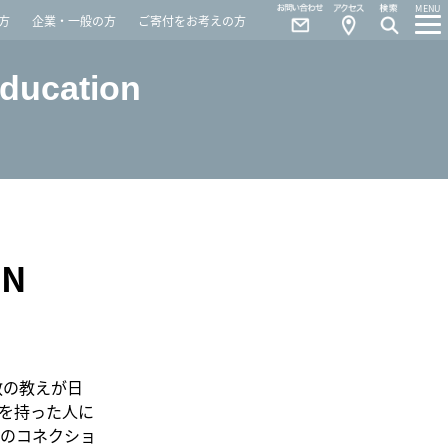
Contact
Access
MENU
方
企業・一般の方
ご寄付をお考えの方
Education
N
教の教えが日
を持った人に
のコネクショ