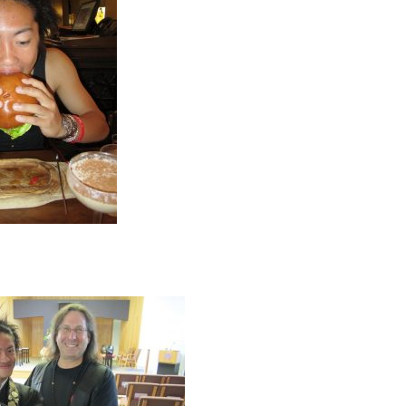
ベ
ガ
ス
で
食
べ
た
ハ
ン
バ
ー
ガ
ー
ワ
シ
ン
ト
ン