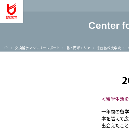
龍谷大学 You, Unl
Center f
ホーム
交換留学マンスリーレポート
北・南米エリア
米国仏教大学院
＜留学生活を
一年間の留学
本を超えて広
出会えたこと