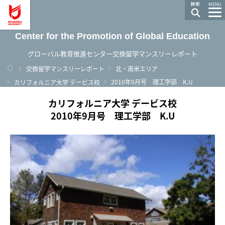
龍谷大学 You, Unlimited
MENU
Center for the Promotion of Global Education
グローバル教育推進センター交換留学マンスリーレポート
ホーム
交換留学マンスリーレポート
北・南米エリア
2010年9月号 理工学部 K.U
カリフォルニア大学 デービス校
カリフォルニア大学 デービス校
2010年9月号 理工学部 K.U