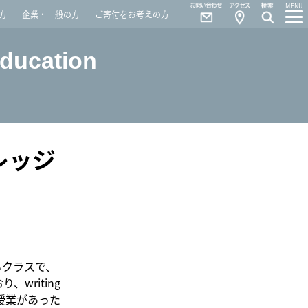
Contact
Access
MENU
方
企業・一般の方
ご寄付をお考えの方
Education
レッジ
るクラスで、
writing
授業があった