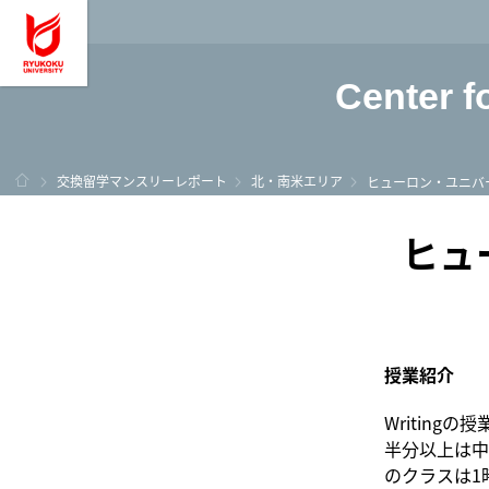
龍谷大学 You, Unl
Center f
ホーム
交換留学マンスリーレポート
北・南米エリア
ヒューロン・ユニバ
ヒュ
授業紹介
Writin
半分以上は中
のクラスは1