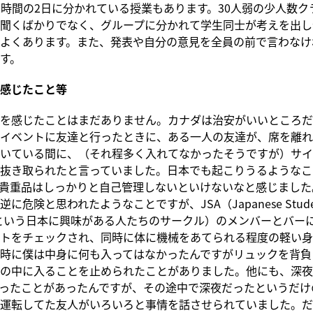
2時間の2日に分かれている授業もあります。30人弱の少人数ク
聞くばかりでなく、グループに分かれて学生同士が考えを出し
よくあります。また、発表や自分の意見を全員の前で言わなけ
す。
感じたこと等
を感じたことはまだありません。カナダは治安がいいところだ
ブイベントに友達と行ったときに、ある一人の友達が、席を離
いている間に、（それ程多く入れてなかったそうですが）サイ
抜き取られたと言っていました。日本でも起こりうるようなこ
貴重品はしっかりと自己管理しないといけないなと感じました
に危険と思われたようなことですが、JSA（Japanese Stude
ationという日本に興味がある人たちのサークル）のメンバーとバ
トをチェックされ、同時に体に機械をあてられる程度の軽い身
時に僕は中身に何も入ってはなかったんですがリュックを背負
の中に入ることを止められたことがありました。他にも、深夜
ったことがあったんですが、その途中で深夜だったというだけ
運転してた友人がいろいろと事情を話させられていました。だ