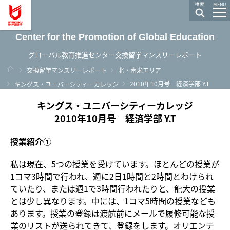
龍谷大学 You, Unlimited
MENU
Center for the Promotion of Global Education
グローバル教育推進センター交換留学マンスリーレポート
ホーム
交換留学マンスリーレポート
北・南米エリア
2010年10月号 経済学部 Y.T
キングス・ユニバーシティーカレッジ
キングス・ユニバーシティーカレッジ
2010年10月号 経済学部 Y.T
授業紹介①
私は現在、5つの授業を受けています。ほとんどの授業が
1コマ3時間で行われ、週に2日1時間と2時間とわけられ
ていたり、または週1で3時間行われたりと、龍大の授業
とは少し異なります。中には、1コマ5時間の授業なども
あります。授業の登録は渡航前にメールで履修可能な授
業のリストが送られてきて、登録をします。オリエンテ