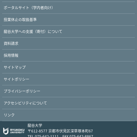
ポータルサイト（学内者向け）
授業休止の取扱基準
龍谷大学への支援（寄付）について
資料請求
採用情報
Twitter
Facebook
YouTube
サイトマップ
サイトポリシー
プライバシーポリシー
アクセシビリティについて
リンク
龍谷大学
〒612-8577 京都市伏見区深草塚本町67
TEL 075-642-1111 FAX 075-642-8867