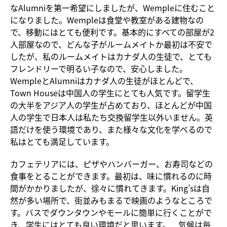
なAlumniを第一希望にしましたが、Wempleに住むこと
になりました。Wempleは食堂や教室がある建物なの
で、移動にはとても便利です。基本的にすべての部屋が2
人部屋なので、どんな子がルームメイトか最初は不安で
したが、私のルームメイトはカナダ人の生徒で、とても
フレンドリーで明るい子なので、安心しました。
WempleとAlumniはカナダ人の生徒がほとんどで、
Town Houseは中国人の学生にとても人気です。留学生
の大半をアジア人の学生が占めており、ほとんどが中国
人の学生で日本人は私たち交換留学生以外いません。英
語だけを使う環境であり、また様々な文化を学べるので
私はとても満足しています。
カフェテリアには、ピザやハンバーガー、お寿司などの
食事をとることができます。最初は、味に慣れるのに時
間がかかりましたが、徐々に慣れてきます。King’sは自
然が多い場所で、街並みもまるで映画のようなところで
す。バスでダウンタウンやモールに簡単に行くことがで
き、学生にはとても良い環境だと思います。 気候は毎