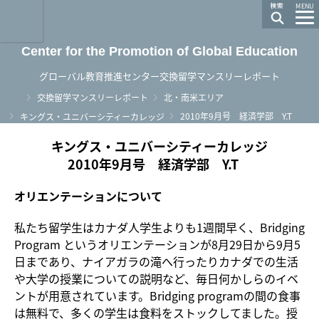
龍谷大学 You, Unlimited
MENU
Center for the Promotion of Global Education
グローバル教育推進センター交換留学マンスリーレポート
ホーム
交換留学マンスリーレポート
北・南米エリア
2010年9月号 経済学部 Y.T
キングス・ユニバーシティーカレッジ
キングス・ユニバーシティーカレッジ
2010年9月号 経済学部 Y.T
オリエンテーションについて
私たち留学生はカナダ人学生よりも1週間早く、Bridging
Program というオリエンテーションが8月29日から9月5
日まであり、ナイアガラの滝へ行ったりカナダでの生活
や大学の授業についての説明など、毎日何かしらのイベ
ントが用意されています。Bridging programの間の食事
は無料で、多くの学生は食料をストックしてました。授