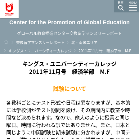
龍谷大学 You, Unlimited
MENU
Center for the Promotion of Global Education
グローバル教育推進センター交換留学マンスリーレポート
ホーム
交換留学マンスリーレポート
北・南米エリア
2011年11月号 経済学部 M.F
キングス・ユニバーシティーカレッジ
キングス・ユニバーシティーカレッジ
2011年11月号 経済学部 M.F
試験について
各教科ごとにテスト形式や日程は異なりますが、基本的
には学校側がテスト期間を設け、その期間内に教室や時
間など決められます。なので、龍大のように授業と同じ
曜日、時間に行われる訳ではありません。また、日本と
同じように中間試験と期末試験に分かれますが、中間テ