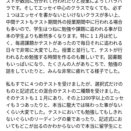
ストが数回に分かれて行われたりと授業によってバラバ
ラです。そしてエッセイ中心のクラスでなくても、必ず
１つはエッセイを書かないといけないクラスが多い上、
中間テストもテスト期間外の授業期間中に行われる場合
も多いので、学生はつねに勉強や課題に追われる事が日
本の学生よりも断然多くなります。特に１１月は忙し
く、毎週課題かテストがあったので毎日それに追われる
日々で非常に大変でした。授業と並行して、テストが行
われるため勉強する時間を作るのも難しいです。図書館
もいっぱいになり、たくさんの人があちこちで、勉強の
話をしていたりと、みんな非常に疲れてる様子でした。
私もすでに４つのテストを受けましたが、選択式だけの
ものと記述式との混合のテストの二種類を受けました。
そのテストも１１月にあり、その上1200字以上のエッセ
イも３つあったりと、本当に龍大では味わった事がない
くらい大変でした。テストにおいても勉強してもしきれ
ないぐらいのリーディングの量であったり、記述式にお
いてもどこが出るのかわからないので本当に留学生にと