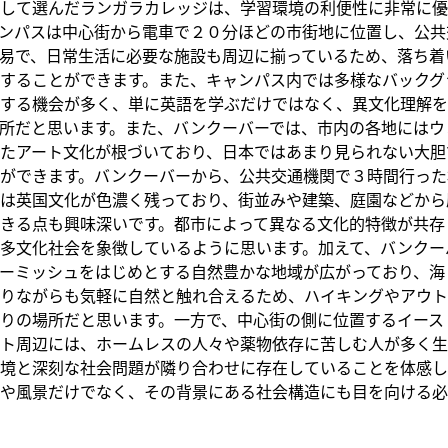
して選んだランガラカレッジは、学習環境の利便性に非常に優
ンパスは中心街から電車で２０分ほどの市街地に位置し、公共
易で、日常生活に必要な施設も周辺に揃っているため、落ち着
することができます。また、キャンパス内では多様なバックグ
する機会が多く、単に英語を学ぶだけではなく、異文化理解を
所だと思います。また、バンクーバーでは、市内の各地にはウ
たアート文化が根づいており、日本ではあまり見られない大胆
ができます。バンクーバーから、公共交通機関で３時間行った
は英国文化が色濃く残っており、街並みや建築、庭園などから
きる点も興味深いです。都市によって異なる文化的特徴が共存
多文化社会を象徴しているように思います。加えて、バンクー
ーミッシュをはじめとする自然豊かな地域が広がっており、海
りながらも気軽に自然と触れ合えるため、ハイキングやアウト
りの場所だと思います。一方で、中心街の側に位置するイース
ト周辺には、ホームレスの人々や薬物依存に苦しむ人が多く生
境と深刻な社会問題が隣り合わせに存在していることを体感し
や風景だけでなく、その背景にある社会構造にも目を向ける必