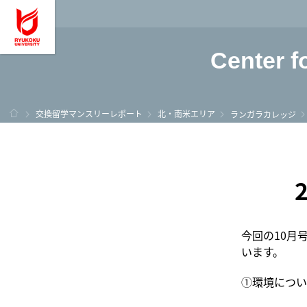
龍谷大学 You, Unl
Center f
ホーム
交換留学マンスリーレポート
北・南米エリア
ランガラカレッジ
今回の10月
います。
①環境につい