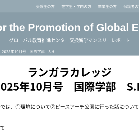
imited
受験生の方
在学生・学内の方
卒業生の方
保護者の
or the Promotion of Global 
グローバル教育推進センター交換留学マンスリーレポート
2025年10月号 国際学部 S.H
ランガラカレッジ
2025年10月号 国際学部 S.
号では、①環境について②ピースアーチ公園に行った話につい
て