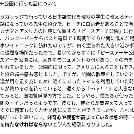
チ公園に行った話について
ラカレッジで行っている日本語文化を現地の学生に教えるティ
話になっている先生の紹介で、ビーチに白い岩があることで有
カナダとアメリカの国境に位置する「ピースアーチ公園」に行
は、バンクーバーからバスと電車で１時間半くらい南に進んだ
ホワイトロックに訪れたのですが、白く塗られた大きい岩がポ
に退屈な場所だったので、着いてからすぐに「ピースアーチ公
スアーチ公園には、大きなモニュメントの門があり、その門を
かれていました。公園内に限って、アメリカに入ることもでき
と謎の罪悪感も感じました。ですが、公園の散策をしていたと
達が用を足す為にために近くにあったトイレを利用していた時
レが終わるのを待っていると、遠くから『Hey！！』と大きな
てみると、国境警備隊の方でした。どうやら、僕たちが使った
側のトイレだったようです。彼らも、僕たちが間違えて入って
すぐに何事もなくカナダ側に戻ることができましたが、これは
験だったと思います。
好奇心や興奮が高まっている
状態の時こ
を
持たなければならない
と学んだ経験になりました。