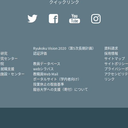
クイックリンク
Twitter
Facebook
YouTube
Instag
Ryukoku Vision 2020（第5次長期計画）
資料請求
・研究
認証評価
採用情報
研究センター
サイトマップ
学院
教員データベース
サイトポリシ
・就職支援
webシラバス
プライバシー
内施設・センター
教職員Web Mail
アクセシビリテ
ポータルサイト（学内者向け）
リンク
授業休止の取扱基準
龍谷大学への支援（寄付）について