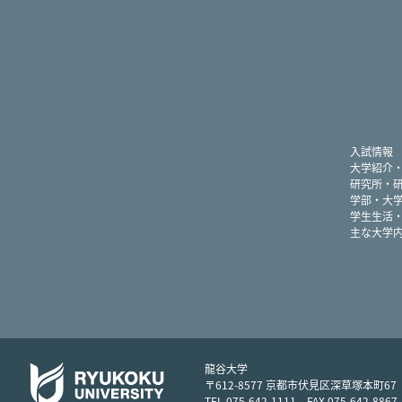
入試情報
大学紹介
研究所・
学部・大
学生生活
主な大学
龍谷大学
〒612-8577 京都市伏見区深草塚本町67
TEL 075-642-1111 FAX 075-642-8867