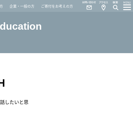
Contact
Access
MENU
方
企業・一般の方
ご寄付をお考えの方
Education
H
て話したいと思