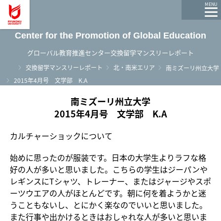
龍谷大学 You, Unlimited
MENU
Center for the Promotion of Global Education
グローバル教育推進センター交換留学マンスリーレポート
ホーム
交換留学マンスリーレポート
北・南米エリア
南ミズーリ州立大学
2015年4月号 文学部 K.A
南ミズーリ州立大学
2015年4月号 文学部 K.A
カルチャーショックについて
始めに思ったのが服装です。日本の大学生よりラフな格
好の人が多いと思いました。こちらの学生はジーパンや
レギンスにTシャツ、トレーナー、またはジャージやスポ
ーツウエアの人がほとんどです。朝に何を着ようかと迷
うこともないし、とにかく楽なのでいいと思いました。
また行事や出かけるときはおしゃれな人が多いと思いま