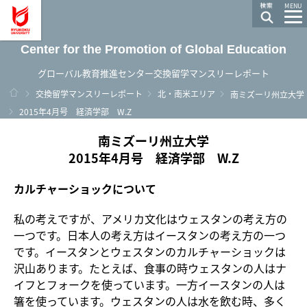
龍谷大学 You, Unlimited
MENU
Center for the Promotion of Global Education
グローバル教育推進センター交換留学マンスリーレポート
ホーム
交換留学マンスリーレポート
北・南米エリア
南ミズーリ州立大学
2015年4月号 経済学部 W.Z
南ミズーリ州立大学
2015年4月号 経済学部 W.Z
カルチャーショックについて
私の考えですが、アメリカ文化はウェスタンの考え方の
一つです。日本人の考え方はイースタンの考え方の一つ
です。イースタンとウェスタンのカルチャーショックは
沢山あります。たとえば、食事の時ウェスタンの人はナ
イフとフォークを使っています。一方イースタンの人は
箸を使っています。ウェスタンの人は水を飲む時、多く