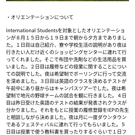
・オリエンテーションについて
International Studentsを対象としたオリエンテーショ
ンが８月１５日から１９日まで朝から夕方までありまし
た。１日目は自己紹介、寮や学校生活の説明があり夜は
行きたい人だけ近くのショッピングセンターに連れて行
ってくれました。そこで布団や洗剤などの生活用品を買
いました。２日目は履修などの授業に関することについ
ての説明でした。夜は希望制でボーリングに行って交流
を深めました。３日目は英語のクラスを決めるテストが
午前中にあり昼からはキャンパスツアーでした。夜は希
望制で地元の野球チームの試合を観に行きました。４日
目は昨日受けた英語のテストの結果が発表されクラスが
分かりました。それをもとに授業の履修登録をIEPの先生
と相談しながら決めました。夜は月に一度ダウンタウン
であるフェスティバルに連れて行ってもらいました。５
日目は授業で使う教科書を買ったりするぐらいで１日フ