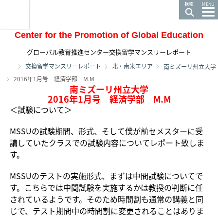
龍谷大学 You, Unlimited
MENU
Center for the Promotion of Global Education
グローバル教育推進センター交換留学マンスリーレポート
ホーム
交換留学マンスリーレポート
北・南米エリア
南ミズーリ州立大学
2016年1月号 経済学部 M.M
南ミズーリ州立大学
2016年1月号 経済学部 M.M
＜試験について＞
MSSUの試験期間、形式、そして僕が前セメスターに受
講していたクラスでの試験内容についてレポート致しま
す。
MSSUのテストの実施形式、まずは中間試験についてで
す。こちらでは中間試験を実施するかは教授の判断に任
されているようです。そのため時間割も通常の講義と同
じで、テスト期間中の時間割に変更されることはありま