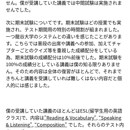
せん。僕が受講していた講義では中間試験は実施されま
せんでした。
次に期末試験についてです。期末試験はどの授業でも実
施され、テスト期間用の特別の時間割が組まれました。
一つ龍谷大学のシステムとの違いを感じたことがありま
す。こちらでは普段の出席や講義への参加、加えてチャ
プターごとのクイズ等を重視した成績配分をしている
為、期末試験の成績配分は10%前後でした。期末試験を
100%の成績分としている講義は僕の知る限りありませ
ん。そのため内容は全体の復習がほとんどで、それまで
きちんと講義を受講していれば難しくはない内容だと個
人的には感じました。
僕の受講していた講義のほとんどはESL(留学生用の英語
クラス)で、内容は
”
Reading & Vocabulary
”
,
“
Speaking
& Listening
”
,
“
Composition
”
でした。それらのテスト内