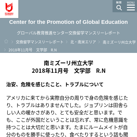
龍谷大学 You, Unlimited
MENU
Center for the Promotion of Global Education
グローバル教育推進センター交換留学マンスリーレポート
ホーム
交換留学マンスリーレポート
北・南米エリア
南ミズーリ州立大学
2018年11月号 文学部 R.N
南ミズーリ州立大学
2018年11月号 文学部 R.N
治安、危険を感じたこと、トラブルについて
アメリカに来てから実際自分の周りで身の危険を感じた
り、トラブルはありませんでした。ジョプリンは田舎ら
しい人の暖かさがあり、とても安全だと思います。で
も、ここが外国だということは忘れず、常に危機意識を
持つことは大切だと思います。たまにルームメイトが自
分のものを勝手に使ったり、食べたりするという話も聞