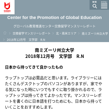
龍谷大学 You, Unlimited
MENU
Center for the Promotion of Global Education
グローバル教育推進センター交換留学マンスリーレポート
ホーム
交換留学マンスリーレポート
北・南米エリア
南ミズーリ州立大学
2018年12月号 文学部 R.N
南ミズーリ州立大学
2018年12月号 文学部 R.N
日本から持ってきて良かったもの
ラップトップは必需品だと思います。ライブラリーには
たくさんデスクトップのパソコンがありますが、家でや
る気になった時にいつでもすぐに取り掛かれるので、ラ
ップトップは持ってきてよかったです。マンスリーレポ
ートを書くのに日本語を打つためにも、日本から持って
いくことをおすすめします。