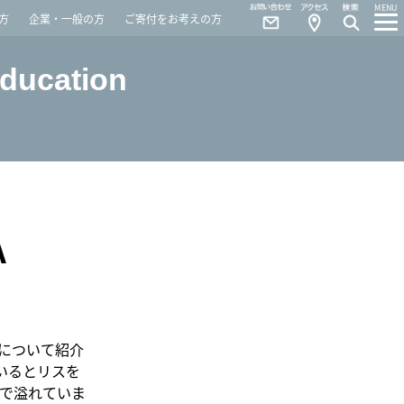
Contact
Access
MENU
方
企業・一般の方
ご寄付をお考えの方
Education
A
について紹介
いるとリスを
で溢れていま