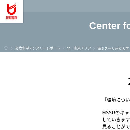
龍谷大学 You, Unl
Center f
ホーム
交換留学マンスリーレポート
北・南米エリア
南ミズーリ州立大学
「環境につい
MSSUのキ
していきます
見ることがで