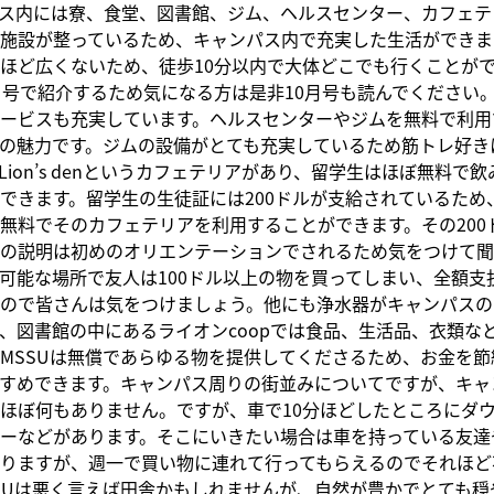
ス内には寮、食堂、図書館、ジム、ヘルスセンター、カフェテ
施設が整っているため、キャンパス内で充実した生活ができま
ほど広くないため、徒歩10分以内で大体どこでも行くことが
月号で紹介するため気になる方は是非10月号も読んでください。
ービスも充実しています。ヘルスセンターやジムを無料で利用
の魅力です。ジムの設備がとても充実しているため筋トレ好き
Lion’s denというカフェテリアがあり、留学生はほぼ無料で
できます。留学生の生徒証には200ドルが支給されているため、
無料でそのカフェテリアを利用することができます。その200
の説明は初めのオリエンテーションでされるため気をつけて聞
可能な場所で友人は100ドル以上の物を買ってしまい、全額支
ので皆さんは気をつけましょう。他にも浄水器がキャンパスの
、図書館の中にあるライオンcoopでは食品、生活品、衣類な
MSSUは無償であらゆる物を提供してくださるため、お金を節
すめできます。キャンパス周りの街並みについてですが、キャ
ほぼ何もありません。ですが、車で10分ほどしたところにダ
ーなどがあります。そこにいきたい場合は車を持っている友達
りますが、週一で買い物に連れて行ってもらえるのでそれほど
SUは悪く言えば田舎かもしれませんが、自然が豊かでとても穏