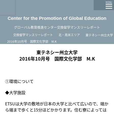
龍谷大学 You, Unlimited
MENU
Center for the Promotion of Global Education
グローバル教育推進センター交換留学マンスリーレポート
ホーム
交換留学マンスリーレポート
北・南米エリア
東テネシー州立大学
2016年10月号 国際文化学部 M.K
東テネシー州立大学
2016年10月号 国際文化学部 M.K
①環境について
◆大学施設
ETSUは大学の敷地が日本の大学と比べて広いので、端か
ら端まで歩くと15分ほどかかります。住む寮によっては