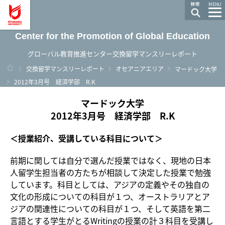
龍谷大学 You, Unlimited
MENU
Center for the Promotion of Global Education
グローバル教育推進センター交換留学マンスリーレポート
ホーム
交換留学マンスリーレポート
オセアニアエリア
マードック大学
2012年3月号 経済学部 R.K
マードック大学
2012年3月号 経済学部 R.K
＜授業紹介、受講している科目について＞
前期に関しては自分で選んだ授業ではなく、現地の日本
人留学生担当者の方たちが相談して決定した授業で勉強
しています。科目としては、アジアの定義やその独自の
文化の形成についての科目が１つ、オーストラリアとア
ジアの関連性についての科目が１つ、そして英語を第二
言語とする学生がとるWritingの授業の計３科目を受講し