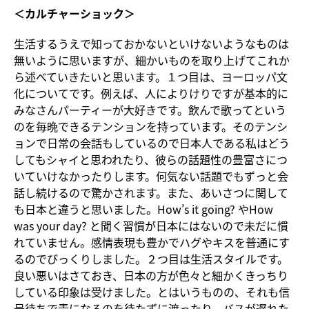
＜カルチャーショック＞
生活するうえで知っておかないといけないようなものは
無いように思いますが、細かいものを取り上げてこれか
ら述べていきたいと思います。１つ目は、ヨーロッパ文
化についてです。例えば、人によりけりですが基本的に
みなさんパーティーが大好きです。飲んで歌ってという
のを毎晩できるテンションを持っています。そのテンシ
ョンで日常の会話もしているので日本人である私はどう
してもシャイと思われたり、彼らの話題性の豊富さにつ
いていけなかったりします。何気ない話題でもずっと会
話し続けるので驚かされます。また、あいさつに関して
も日本と違うと思いました。How’s it going? やHow
was your day? と聞く習慣が日本にはないので未だに慣
れていません。感情表現も豊かでハグやキスを普通にす
るのでびっくりしました。２つ目は生活スタイルです。
良い悪いはさておき、日本の方が色々と細かくきっちり
している印象は受けました。とはいうものの、それも信
号待ちで青になるのを待たずに渡ったり、バスが遅れた