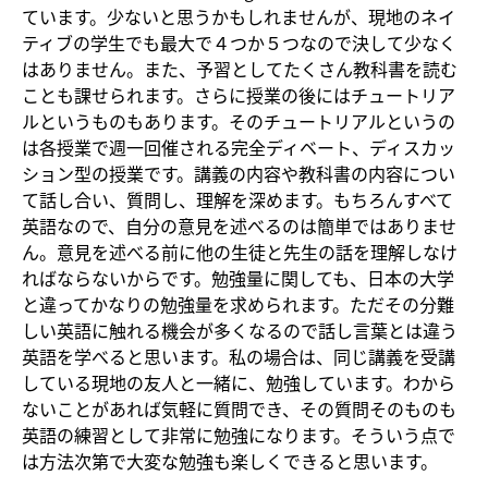
ています。少ないと思うかもしれませんが、現地のネイ
ティブの学生でも最大で４つか５つなので決して少なく
はありません。また、予習としてたくさん教科書を読む
ことも課せられます。さらに授業の後にはチュートリア
ルというものもあります。そのチュートリアルというの
は各授業で週一回催される完全ディベート、ディスカッ
ション型の授業です。講義の内容や教科書の内容につい
て話し合い、質問し、理解を深めます。もちろんすべて
英語なので、自分の意見を述べるのは簡単ではありませ
ん。意見を述べる前に他の生徒と先生の話を理解しなけ
ればならないからです。勉強量に関しても、日本の大学
と違ってかなりの勉強量を求められます。ただその分難
しい英語に触れる機会が多くなるので話し言葉とは違う
英語を学べると思います。私の場合は、同じ講義を受講
している現地の友人と一緒に、勉強しています。わから
ないことがあれば気軽に質問でき、その質問そのものも
英語の練習として非常に勉強になります。そういう点で
は方法次第で大変な勉強も楽しくできると思います。