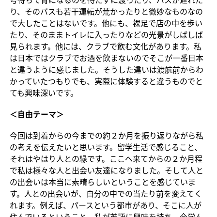
り、そのバスも若干運転が荒かったりと微妙なものなの
で大したことはないです。他にも、裸足で店の中を歩い
たり、そのままトイレに入ったりなどの光景がしばしば
見られます。他には、クラブで飲む文化があります。私
は日本ではクラブでお酒を飲まないのでそこが一番日本
と違うように感じました。そうした違いは渡航前からわ
かっていたつもりでも、実際に体験すると違うものでと
ても興味深いです。
＜自由テーマ＞
今回は到着からの今までの約２か月を振り返りながら私
の考えを伝えたいと思います。留学生活で感じること、
それはやはり人との縁です。ここへ来てからの２か月程
で私は様々な人と出会い友達になりました。そして人と
の出会いは本当に素晴らしいということを感じていま
す。人との出会いが、自分の中での当たり前を変えてく
れます。例えば、パースという都市があり、そこに人が
住んでいるということ。私が英語に興味を持ち、今学ん