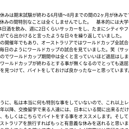
休みは期末試験が終わる
6
月頃～
8
月までの間の
2
ヶ月が休みで
休みの間特別なことは全くしませんでした。 基本的には大学
4
日酒を飲み、週に
2
日くらいサッカーをし、たまにシティやフ
がてら出かけると言ったような日々を繰り返していました。 
の開催年でもあり、オーストラリアではワールドカップ全試合
毎日のようにワールドカップの試合を見ていました。笑（サッ
のでワールドカップ期間中は全くと言っていいほど退屈はしま
ワールドカップが終わるとする事が無くなるのでとっても退屈
を見つけて、バイトをしておけば良かったなーと思っています
うに、私は本当に何も特別な事をしていないので、これ以上レ
年以降、交換留学で来る人達には、日本にいる間に出来るだけ
、もしくはこちらでバイトをする事をオススメします。そして
ストラリアを旅行すればもっと有意義な休みを送れると思いま