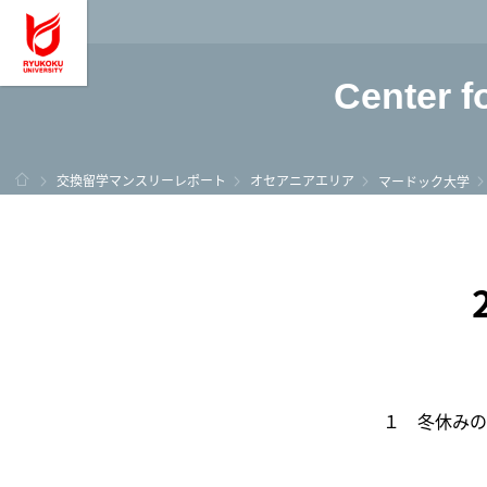
龍谷大学 You, Unl
Center f
ホーム
交換留学マンスリーレポート
オセアニアエリア
マードック大学
１ 冬休みの