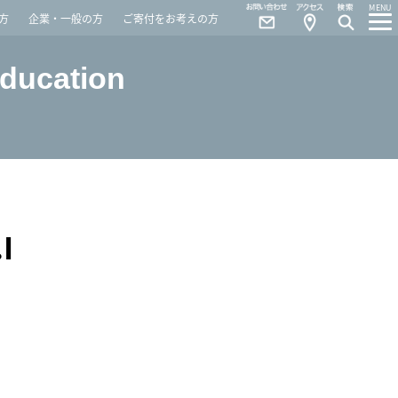
Contact
Access
MENU
方
企業・一般の方
ご寄付をお考えの方
Education
I