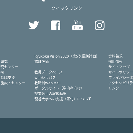
クイックリンク
Twitter
Facebook
YouTube
Instag
Ryukoku Vision 2020（第5次長期計画）
資料請求
・研究
認証評価
採用情報
研究センター
サイトマップ
学院
教員データベース
サイトポリシ
・就職支援
webシラバス
プライバシー
内施設・センター
教職員Web Mail
アクセシビリテ
ポータルサイト（学内者向け）
リンク
授業休止の取扱基準
龍谷大学への支援（寄付）について