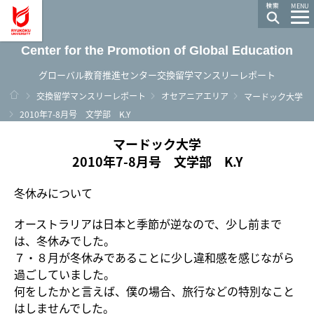
龍谷大学 You, Unlimited
MENU
Center for the Promotion of Global Education
グローバル教育推進センター交換留学マンスリーレポート
ホーム
交換留学マンスリーレポート
オセアニアエリア
マードック大学
2010年7-8月号 文学部 K.Y
マードック大学
2010年7-8月号 文学部 K.Y
冬休みについて
オーストラリアは日本と季節が逆なので、少し前まで
は、冬休みでした。
７・８月が冬休みであることに少し違和感を感じながら
過ごしていました。
何をしたかと言えば、僕の場合、旅行などの特別なこと
はしませんでした。