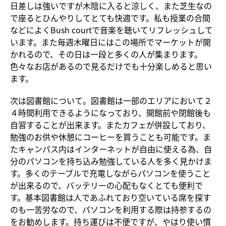
日差しは強いですが木陰に入ると涼しく、また芝生なの
で座るとひんやりしてとても快適です。私も授業の合間
などによくBush courtで音楽を聴いてリフレッシュして
います。また毎週木曜日にはこの場所でマーケットが開
かれるので、その日は一段と多くの人が集まります。
色々なお店があるので見るだけでも十分楽しめると思い
ます。
次は図書館について。図書館は一部のエリアにおいて２
４時間利用できるようになっており、開館前や閉館後も
自習することが出来ます。またカフェが併設しており、
勉強のお供や休憩にコーヒーを買うことも可能です。ま
たキャンパス内はインターネットが自由に使える為、自
分のパソコンを持ち込み勉強している人を多く見かけま
す。多くのテーブルで充電しながらパソコンを使うこと
が出来るので、バッテリーの心配もなくとても便利で
す。基本図書館は人であふれており空いている席を探す
のも一苦労なので、パソコンを利用する際は持参するの
をお勧めします。持ち運びは不便ですが、やはり使い慣