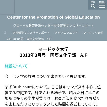
龍谷大学 You, Unlimited
MENU
Center for the Promotion of Global Education
グローバル教育推進センター交換留学マンスリーレポート
ホーム
交換留学マンスリーレポート
オセアニアエリア
マードック大学
2013年3月号 国際文化学部 A.F
マードック大学
2013年3月号 国際文化学部 A.F
施設について
今回は大学の施設について書きたいと思います。
まずBush courtについて。ここはキャンパスの中心に位
置する中庭です。緑あふれる場所で、晴れた日にはこの
場所に多くの学生が集まり、お昼ご飯を食べたりお喋り
を楽しんだりとリラックスした時間を過ごしています。