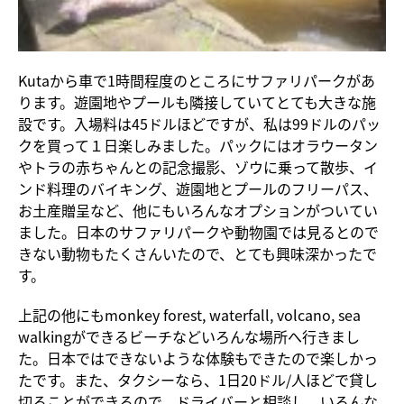
Kutaから車で1時間程度のところにサファリパークがあ
ります。遊園地やプールも隣接していてとても大きな施
設です。入場料は45ドルほどですが、私は99ドルのパッ
クを買って１日楽しみました。パックにはオラウータン
やトラの赤ちゃんとの記念撮影、ゾウに乗って散歩、イ
ンド料理のバイキング、遊園地とプールのフリーパス、
お土産贈呈など、他にもいろんなオプションがついてい
ました。日本のサファリパークや動物園では見るとので
きない動物もたくさんいたので、とても興味深かったで
す。
上記の他にもmonkey forest, waterfall, volcano, sea
walkingができるビーチなどいろんな場所へ行きまし
た。日本ではできないような体験もできたので楽しかっ
たです。また、タクシーなら、1日20ドル/人ほどで貸し
切ることができるので、ドライバーと相談し、いろんな