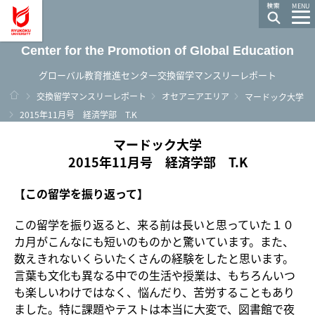
龍谷大学 You, Unlimited
MENU
Center for the Promotion of Global Education
グローバル教育推進センター交換留学マンスリーレポート
ホーム
交換留学マンスリーレポート
オセアニアエリア
マードック大学
2015年11月号 経済学部 T.K
マードック大学
2015年11月号 経済学部 T.K
【この留学を振り返って】
この留学を振り返ると、来る前は長いと思っていた１０
カ月がこんなにも短いのものかと驚いています。また、
数えきれないくらいたくさんの経験をしたと思います。
言葉も文化も異なる中での生活や授業は、もちろんいつ
も楽しいわけではなく、悩んだり、苦労することもあり
ました。特に課題やテストは本当に大変で、図書館で夜