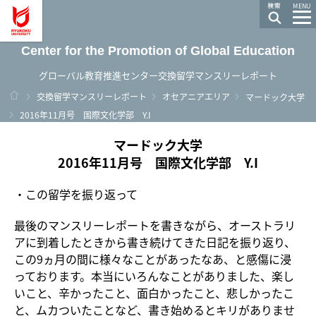
龍谷大学 You, Unlimited
MENU
Center for the Promotion of Global Education
グローバル教育推進センター交換留学マンスリーレポート
ホーム
交換留学マンスリーレポート
オセアニアエリア
マードック大学
2016年11月号 国際文化学部 Y.I
マードック大学
2016年11月号 国際文化学部 Y.I
・この留学を振り返って
最後のマンスリーレポートを書きながら、オーストラリ
アに到着したときから書き続けてきた日記を振り返り、
この9ヵ月の間に様々なことがあったなあ、と感傷に浸
っております。本当にいろんなことがありました、楽し
いこと、辛かったこと、面白かったこと、悲しかったこ
と、ムカついたことなど、書き始めるとキリがありませ