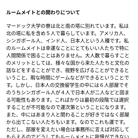
ルームメイトとの関わりについて
マードック大学の寮は北と南の塔に別れています。私は
北の塔に私を含め５人で暮らしています。アメリカ人、
シンガポール人、インド人、日本人という人種です。私
のルームメイトは幸運なことにとてもいい人たちで特に
人間関係で困ることはありません。大人数で暮らすこと
のメリットとしては、様々な国から来た人たちと文化の
話などをすることができ、視野を広げることができると
いうこと、暇な時間にゲームなどができるということで
す。しかし、日本人の交換留学生の中には６人部屋でそ
のうちシンガポール人が４人で日本人が二人などと固ま
る可能性もあります。こればかりは最初の段階では選択
することが不可能なので運次第ということになります。
また、中にはあまり人と関わることが好きではなく部屋
から出てこない人たちもいます。なのでこれも運です。
ただし、部屋を変えたい場合は事務所に言えば対応して
もらえるのでどうしてもルームメイトに我慢ができない