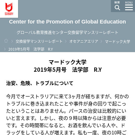
龍谷大学 You, Unlimited
MENU
Center for the Promotion of Global Education
グローバル教育推進センター交換留学マンスリーレポート
ホーム
交換留学マンスリーレポート
オセアニアエリア
マードック大学
2019年5月号 法学部 R.Y
マードック大学
2019年5月号 法学部 R.Y
治安、危険、トラブルについて
今月でオーストラリアに来て3ヶ月が経ちますが、何かの
トラブルに巻き込まれたことや事件が身の回りで起こっ
たということはありません。パースの治安は比較的にい
いと言えます。しかし、夜の９時以降からは注意が必要
です。その時間帯になると、お酒を飲んでいる人や、ド
ラッグをしている人が増えます。私も一度、夜の10時ご