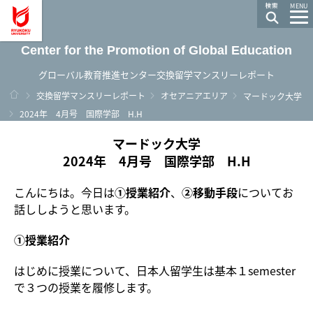
龍谷大学 You, Unlimited
MENU
Center for the Promotion of Global Education
グローバル教育推進センター交換留学マンスリーレポート
ホーム
交換留学マンスリーレポート
オセアニアエリア
マードック大学
2024年 4月号 国際学部 H.H
マードック大学
2024年 4月号 国際学部 H.H
こんにちは。今日は
①授業紹介
、
②移動手段
についてお
話ししようと思います。
①授業紹介
はじめに授業について、日本人留学生は基本１semester
で３つの授業を履修します。