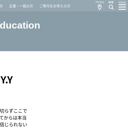
Contact
Access
MENU
方
企業・一般の方
ご寄付をお考えの方
Education
.Y
裏切らずここで
てからは本当
信じられない