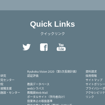
Quick Links
クイックリンク
Twitter
Facebook
YouTube
Instag
Ryukoku Vision 2020（第5次長期計画）
資料請求
・研究
認証評価
採用情報
研究センター
サイトマップ
学院
教員データベース
サイトポリシ
・就職支援
webシラバス
プライバシー
内施設・センター
教職員Web Mail
アクセシビリテ
ポータルサイト（学内者向け）
リンク
授業休止の取扱基準