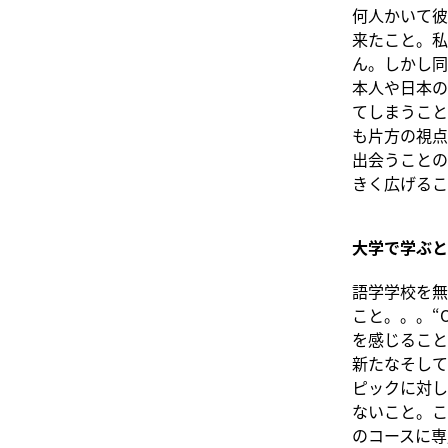
何人かいて彼
来たこと。私
ん。しかし同
本人や日本の
てしまうこと
も片方の視点
出会うことの
きく広げるこ
大学で学ぶと
語学学校を無
こと。。。“Omg
を感じること
新たなそして
ピックに対し
ないこと。こ
のコースに専