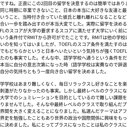
ですね。正直にこの2回目の留学を決意するのは簡単ではあり
同じ時期に卒業できないこと、日本の本当に大好きな友達と最
いうこと、当時付き合っていた彼氏と離れ離れになることなど
合い一歩を踏み出すのが本当大変でした。実際に留学を決める
EFLのスコアが大学の要求するスコアに満たせず大学にいく前
いう条件付でRMITから許可がでたことです。RMITは他の学
いのを知ってはいましたが、TOEFLのスコア条件を満たすの
でもどちらかというと日本へいたいという気持ちが強くTOEF
たのも事実でした。そんな中、語学学校へ通うという条件をだ
本当に自分の意志次第になった時（語学学校は実費なので辞退
自分の気持ちともう一度向き合い留学を決めました。
学学校はあまり難しくなく、毎日リラックスし好きなことを楽
刺激がたりなかったのも事実。しかし最終レベルのクラスにな
大学でのシュミレーションを目的としているので難しい課題を
りませんでした。そんな中最終レベルのクラスで取り組んだプ
界間を大きく変えることになりました。私選んだテーマはアフ
界史を勉強したこともあり世界の政治や国際関係に興味をもっ
に決めました。私にとってプラスになったことは私のクラスに