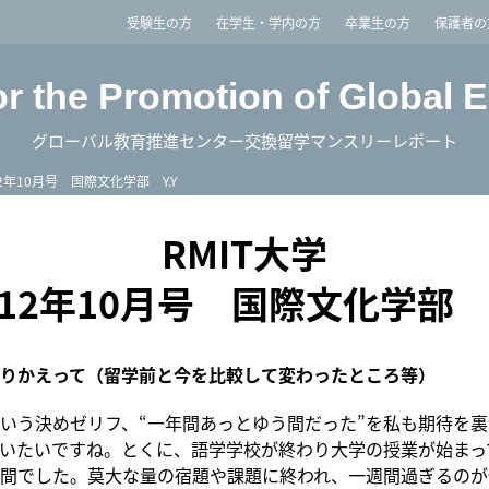
imited
受験生の方
在学生・学内の方
卒業生の方
保護者の
or the Promotion of Global 
グローバル教育推進センター交換留学マンスリーレポート
12年10月号 国際文化学部 Y.Y
RMIT大学
012年10月号 国際文化学部 Y
りかえって（留学前と今を比較して変わったところ等）
いう決めゼリフ、“一年間あっとゆう間だった”を私も期待を
いたいですね。とくに、語学学校が終わり大学の授業が始まっ
間でした。莫大な量の宿題や課題に終われ、一週間過ぎるのが