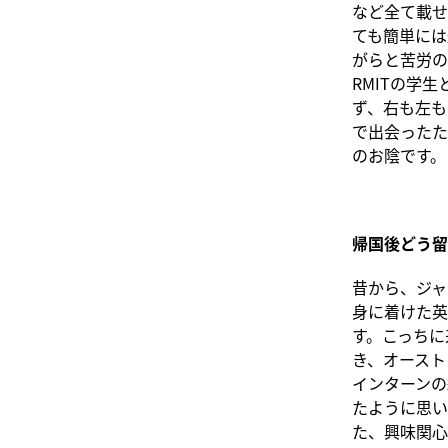
など全て載せ
ても簡単には
がらと苦労の
RMITの学
ず、右も左も
で出会ったた
のお陰です。
帰国後どう留
昔から、ジャ
身に着けた英
す。こっちに
き、オースト
インターンの
たように思い
た、興味関心