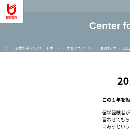
龍谷大学 You, Unl
Center f
ホーム
交換留学マンスリーレポート
オセアニアエリア
20
RMIT大学
2
この１年を振
留学経験者が
言わせてもら
にあっという