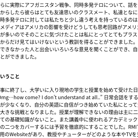
らに実際にアフガニスタン戦争、同時多発テロについて、話を
からしたら彼らはとても友達思いのクラスメート、私達となに
時多発テロに対しては私たちと少し違う考えを持っているのは
メディアはアメリカの影響を受けどうしても思考回路がアメリ
が多いのでそのことに気づけたことは私にとってとてもプラス
からだけ見てはいけないという教訓を得ることができました。
できなかった人と出会いいろいろな意見を聞くことができ、自
とができました。
いうこと
事に終了し、大学いに入り現地の学生と授業を始めて受けた日
…how come? I don’t understand at all..” 日常会話
が少なくなり、自分の英語に自信がつき始めていた私にとって
大きな挑戦となりました。授業が理解できないの理由は主に二
ての基礎知識がないこと。また講義中に使われるアカデミック
の二つをカバーするには予習を徹底的にすることでした。RMI
用のWebsiteがあり、教授やチューターがどのような本やTV