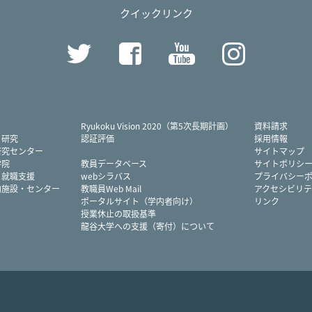
クイックリンク
Twitter
Facebook
YouTube
Instag
Ryukoku Vision 2020（第5次長期計画）
資料請求
・研究
認証評価
採用情報
研究センター
サイトマップ
学院
教員データベース
サイトポリシ
・就職支援
webシラバス
プライバシー
内施設・センター
教職員Web Mail
アクセシビリテ
ポータルサイト（学内者向け）
リンク
授業休止の取扱基準
龍谷大学への支援（寄付）について