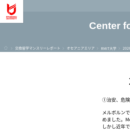
龍谷大学 You, Unl
Center f
ホーム
交換留学マンスリーレポート
オセアニアエリア
20
RMIT大学
①治安、危険
メルボルンで
めました。M
しかし近年で