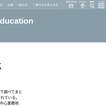
Contact
Access
MENU
方
企業・一般の方
ご寄付をお考えの方
Education
K
で調べてまと
られている。
（中心業務地