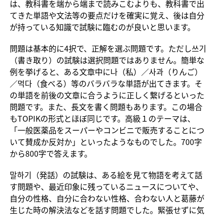
は、教科書を端から端まで読みこむよりも、教科書で出
てきた単語や文法等の要点だけを確実に覚え、後は自分
が持っている知識で試験に臨むのが良いと思います。
問題は基本的に4択で、正解を選ぶ問題です。ただし쓰기
（書き取り）の試験は選択問題ではありません。簡単な
例を挙げると、ある文章中に나（私）／사과（りんご）
／먹다（食べる）等のバラバラな単語が出てきます。そ
の単語を前後の文章に合うように正しく繋げるといった
問題です。また、長文を書く問題もあります。この場合
もTOPIKの形式とほぼ同じです。高級１のテーマは、
「一般医薬品をスーパーやコンビニで販売することにつ
いて賛成か反対か」といったようなものでした。700字
から800字で答えます。
말하기（発話）の試験は、ある絵を見て物語を考えて話
す問題や、最近印象に残っているニュースについてや、
自分の性格、自分に合わない性格、合わない人と葛藤が
生じた時の解決法などを話す問題でした。緊張せずに気