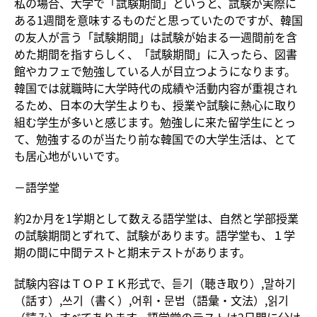
私の場合、大学で「試験期間」というと、試験が実際に
ある1週間を意味するものだと思っていたのですが、韓国
の友人が言う「試験期間」は試験が始まる一週間前を含
めた期間を指すらしく、「試験期間」に入ったら、図書
館やカフェで勉強している人が目立つようになります。
韓国では就職時に大学時代の成績や活動内容が重視され
るため、日本の大学生よりも、授業や試験に熱心に取り
組む学生が多いと感じます。勉強しに来た留学生にとっ
て、勉強するのが当たり前な韓国での大学生活は、とて
も居心地がいいです。
－語学堂
約2か月を1学期として数える語学堂は、自然と学部授業
の試験期間とずれて、試験があります。語学堂も、１学
期の間に中間テストと期末テストがあります。
試験内容はＴＯＰＩＫ形式で、듣기（聴き取り）,말하기
（話す）,쓰기（書く）,어휘・문법（語彙・文法）,읽기
（読み）すべてあります。語学堂のテストは2日間に分け