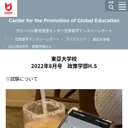
龍谷大学 You, Unlimited
MENU
Center for the Promotion of Global Education
グローバル教育推進センター交換留学マンスリーレポート
ホーム
交換留学マンスリーレポート
アジアエリア
東亞大学校
2022年8月号 政策学部H.S
東亞大学校
2022年8月号 政策学部H.S
➀試験について