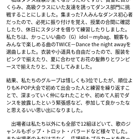
くらみ、高級クラスにいた友達を誘ってダンス部門に挑
戦することにしました。集まった7人みんなダンス初心者
だったので、必死に振り付けを覚え、授業の合間に確認
したり、休日にスタジオを借りて練習したりしました。
私たちは、かっこいい曲の（G）idol－mybag、観客も
みんなで楽しめる曲のTWICE－Dance the night awayを
選曲しました。衣装や小道具も自由だったので、服装を
ピンクで揃えたり、夏に合わせてお花の髪飾りとワンピ
ースで揃えたりと、工夫してみました。
結果、私たちのグループは惜しくも3位でしたが、順位よ
りもK-POP大会で初めて出会った人と練習を繰り返すこ
とで、深まっていく仲になれたことや、初めて人前でダ
ンスを披露したという緊張感など、参加して良かったな
と思えるいい思い出になりました。
出場者は私たち以外にも全部で12組ほどいて、歌のジ
ャンルもポップ・トロット・バラードなど様々でした。
また出場者のみだけでなく、応援組もプラカードを作っ