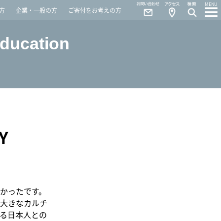
Contact
Access
MENU
方
企業・一般の方
ご寄付をお考えの方
Education
Y
かったです。
大きなカルチ
る日本人との