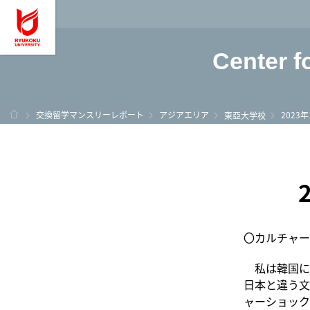
龍谷大学 You, Unl
Center f
ホーム
交換留学マンスリーレポート
アジアエリア
2023
東亞大学校
〇カルチャー
私は韓国に
日本と違う文
ャーショック