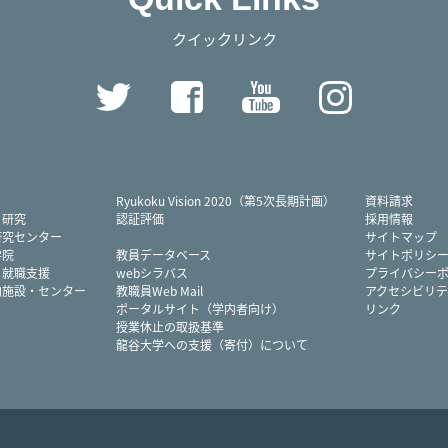
クイックリンク
Twitter
Facebook
YouTube
Instag
Ryukoku Vision 2020（第5次長期計画）
資料請求
・研究
認証評価
採用情報
研究センター
サイトマップ
学院
教員データベース
サイトポリシ
・就職支援
webシラバス
プライバシー
内施設・センター
教職員Web Mail
アクセシビリテ
ポータルサイト（学内者向け）
リンク
授業休止の取扱基準
龍谷大学への支援（寄付）について