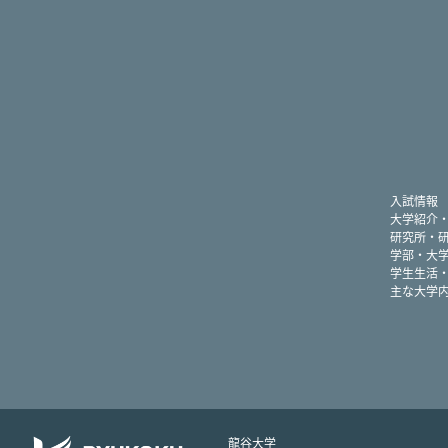
入試情報
大学紹介
研究所・
学部・大
学生生活
主な大学
龍谷大学