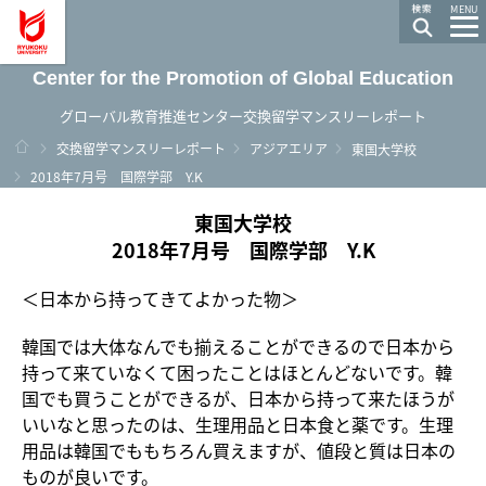
龍谷大学 You, Unlimited
MENU
Center for the Promotion of Global Education
グローバル教育推進センター交換留学マンスリーレポート
ホーム
交換留学マンスリーレポート
アジアエリア
東国大学校
2018年7月号 国際学部 Y.K
東国大学校
2018年7月号 国際学部 Y.K
＜日本から持ってきてよかった物＞
韓国では大体なんでも揃えることができるので日本から
持って来ていなくて困ったことはほとんどないです。韓
国でも買うことができるが、日本から持って来たほうが
いいなと思ったのは、生理用品と日本食と薬です。生理
用品は韓国でももちろん買えますが、値段と質は日本の
ものが良いです。