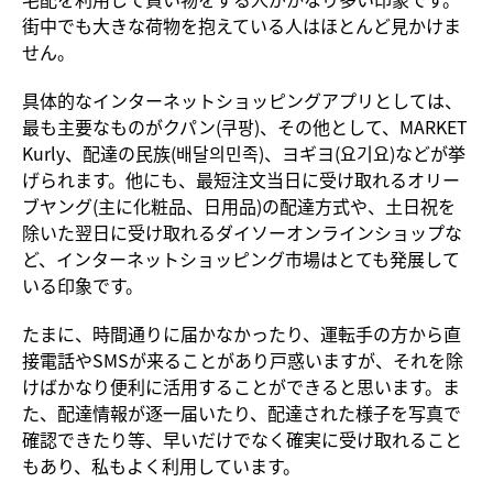
街中でも大きな荷物を抱えている人はほとんど見かけま
せん。
具
体的なインターネットショッピングアプリとしては、
最も主要なものがクパン
(
쿠팡
)
、その他として、
MARKET
Kurly
、配達の民族
(
배달의민족
)
、ヨギヨ
(
요기요
)
などが
挙
げられます。他にも、最短注文当日に受け取れるオリー
ブヤング
(
主に化粧品、日用品
)
の配達方式や、土日祝を
除いた翌日に受け取れるダイソーオンラインショップな
ど、インターネットショッピング市場はとても
発展して
いる印象です。
たまに、時間通りに
届かなかったり、運転手の方から直
接電話や
SMS
が
来ることがあり戸惑いますが、それを除
けばかなり便利に活用することができると思います。ま
た、配達情報が逐一届いたり、配達された様子を写真で
確認できたり等、早いだけでなく確実に受け取れること
もあり、私もよく利用しています。