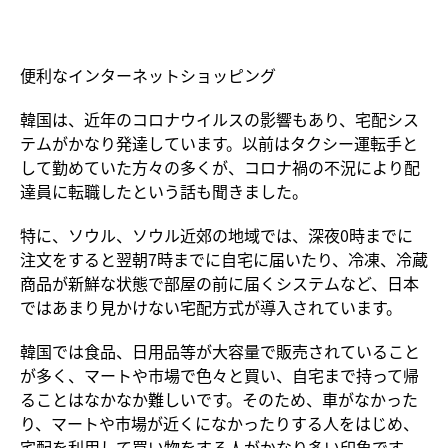
便利なインターネットショッピング
韓
国は、近年のコロナウイルスの影響もあり、宅配シス
テムがかなり発達しています。以前はタクシー運転手と
して勤めていた方々の多くが、コロナ禍の不況により配
達員に転職したという話も聞きました。
特に、ソウル、ソウル近郊の地域では、深夜
0
時までに
注文をすると翌朝
7
時までに自宅に
届いたり、冷凍、冷蔵
商品が新鮮な状態で部屋の前に届くシステムなど、日本
ではあまり見かけない宅配方式が導入されています。
韓
国では食品、日用品等が大容量で販売されていること
が多く、マートや市場で色々と買い、自宅まで持って帰
ることはなかなか難しいです。そのため、車がなかった
り、マートや市場が近くになかったりする人をはじめ、
宅配を利用して買い物をする人がかなり多い印象です。