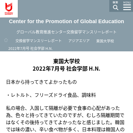
龍谷大学 You, Unlimited
MENU
Center for the Promotion of Global Education
グローバル教育推進センター交換留学マンスリーレポート
ホーム
交換留学マンスリーレポート
アジアエリア
東国大学校
2022年7月号 社会学部 H.N.
東国大学校
2022年7月号 社会学部 H.N.
日本から持ってきてよかったもの
・レトルト、フリーズドライ食品、調味料
私の場合、入
国して隔離が必要で食事の心配があった
為、色々と持ってきていたのですが、むしろ隔離期間で
はなくその後持ってきてよかったなと感じました。韓国
では味の濃い、辛い食べ物が多く、日本料理は韓国人の