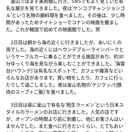
釜山ではまず美術館に行き、SNSでもよく見ていた有
名な展示を見てきました。夜は’ヤンコプチャンジョンゴ
ル’という名物の鍋料理を食べました。その後は、少し時
間があったためナイトショーでコナンの映画を観まし
た。これが韓国で初めての映画館でした。笑
2日目は朝から海の近くに行きましたが、あいにくの
雨でした。海の近くにはヘウンデブルーラインパークと
いうケーブルカーに乗ることができる施設があり、約30
分ゆっくり海を見ながら楽しむことができました。’海雲
台(ヘウンデ)’は有名なスポットで、カフェや雑貨などい
ろんなお店があります。買い物をしたり、カフェに行っ
たりして過ごしました。夜は釜山名物の’テジクッパ(豚
肉のスープ＋ご飯)’を食べました。
3日目は昼に釜山で有名な’相生ラーメン’という日本ス
タイルのラーメンのお店に行きました。人気の店です
が、オープンの時間より前に到着し、他にお客さんはい
ませんでした。また食べに行きたいくらい、とてもおい