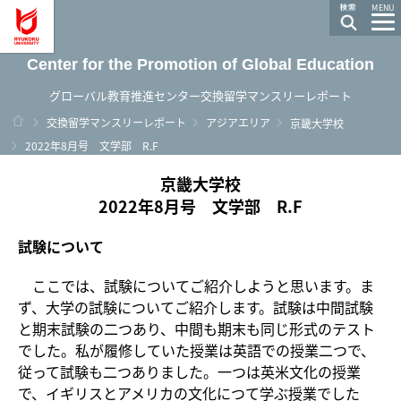
龍谷大学 You, Unlimited
MENU
Center for the Promotion of Global Education
グローバル教育推進センター交換留学マンスリーレポート
ホーム
交換留学マンスリーレポート
アジアエリア
京畿大学校
2022年8月号 文学部 R.F
京畿大学校
2022年8月号 文学部 R.F
試験について
ここでは、試験についてご紹介しようと思います。ま
ず、大学の試験についてご紹介します。試験は中間試験
と期末試験の二つあり、中間も期末も同じ形式のテスト
でした。私が履修していた授業は英語での授業二つで、
従って試験も二つありました。一つは英米文化の授業
で、イギリスとアメリカの文化につて学ぶ授業でした