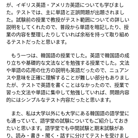
が、イギリス英語・アメリカ英語についても学びまし
た。テストでは、主に単語と正誤問題が出題されまし
た。試験前の授業で教授がテスト範囲についての詳しい
説明をしてくれたので、普段から単語を暗記したり、授
業の内容を整理したりしていれば余裕を持って取り組め
るテストだったと思います。
もう一つは、韓国語の授業でした。英語で韓国語の成
り立ちや基礎的な文法などを勉強する授業でした。文法
や単語の応用の仕方の説明も英語だったので、ニュアン
スや意味を正確に理解することが難しい部分もありまし
たが、テストで英語を書くことはなかったので、授業で
習った文法や単語に集中して勉強していれば、問題内容
的にはシンプルなテスト内容だったと思います。
また、私は大学以外にも大学にある韓国語の語学堂に
も通っていて、語学堂の試験についてもご紹介しておき
たいと思います。語学堂でも中間試験と期末試験があ
り、読み・書き・聞く・話すに分けてテストを受けまし