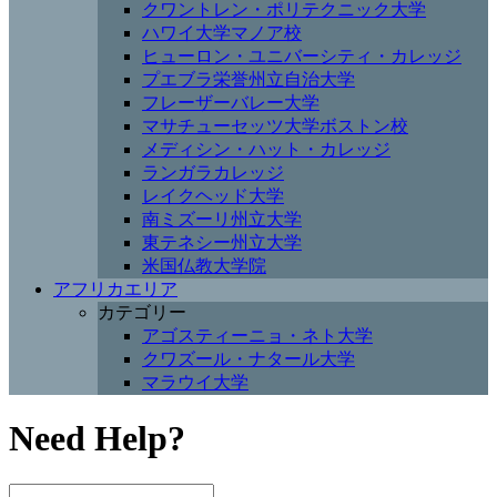
クワントレン・ポリテクニック大学
ハワイ大学マノア校
ヒューロン・ユニバーシティ・カレッジ
プエブラ栄誉州立自治大学
フレーザーバレー大学
マサチューセッツ大学ボストン校
メディシン・ハット・カレッジ
ランガラカレッジ
レイクヘッド大学
南ミズーリ州立大学
東テネシー州立大学
米国仏教大学院
アフリカエリア
カテゴリー
アゴスティーニョ・ネト大学
クワズール・ナタール大学
マラウイ大学
Need Help?