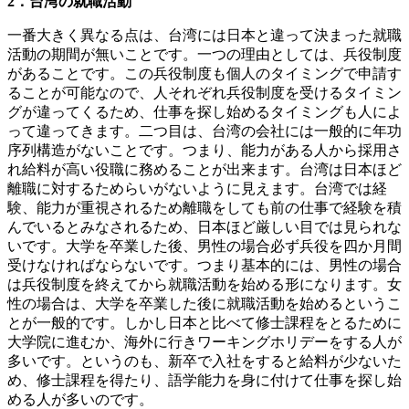
2．台湾の就職活動
一番大きく異なる点は、台湾には日本と違って決まった就職
活動の期間が無いことです。一つの理由としては、兵役制度
があることです。この兵役制度も個人のタイミングで申請す
ることが可能なので、人それぞれ兵役制度を受けるタイミン
グが違ってくるため、仕事を探し始めるタイミングも人によ
って違ってきます。二つ目は、台湾の会社には一般的に年功
序列構造がないことです。つまり、能力がある人から採用さ
れ給料が高い役職に務めることが出来ます。台湾は日本ほど
離職に対するためらいがないように見えます。台湾では経
験、能力が重視されるため離職をしても前の仕事で経験を積
んでいるとみなされるため、日本ほど厳しい目では見られな
いです。大学を卒業した後、男性の場合必ず兵役を四か月間
受けなければならないです。つまり基本的には、男性の場合
は兵役制度を終えてから就職活動を始める形になります。女
性の場合は、大学を卒業した後に就職活動を始めるというこ
とが一般的です。しかし日本と比べて修士課程をとるために
大学院に進むか、海外に行きワーキングホリデーをする人が
多いです。というのも、新卒で入社をすると給料が少ないた
め、修士課程を得たり、語学能力を身に付けて仕事を探し始
める人が多いのです。