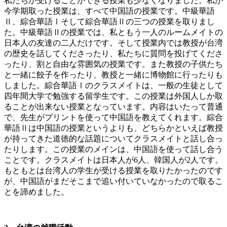
私たちが受けることができる授業も少なくなりました。私が
今学期取った授業は、すべて中国語の授業です。中級華語
Ⅱ、綜合華語Ⅰそして綜合華語Ⅱの三つの授業を取りまし
た。中級華語Ⅱの授業では、私ともう一人のルームメイトの
日本人の友達の二人だけです。そして授業内では教授が台湾
の歴史を話してくださったり、私たちに質問を投げてくださ
ったり、割と自由な雰囲気の授業です。また教授の子供たち
と一緒に餃子を作ったり、教授と一緒に博物館に行ったりも
しました。綜合華語Ⅰのクラスメイトは、一般の生徒として
四年間大学で勉強する留学生です。この授業は外国人しか取
ることが出来ない授業となっています。内容はいたって普通
で、先生がプリントを使って中国語を教えてくれます。綜合
華語Ⅱは中国語の授業というよりも、どちらかといえば教授
が持ってきた道徳的な話題についてクラスメイトと話し合っ
たりします。この授業のメインは、中国語を使って話し合う
ことです。クラスメイトは日本人が6人、韓国人が2人です。
もともとは台湾人の学生が受ける授業を取りたかったのです
が、中国語がまだそこまで追い付いていなかったので取るこ
とを諦めました。