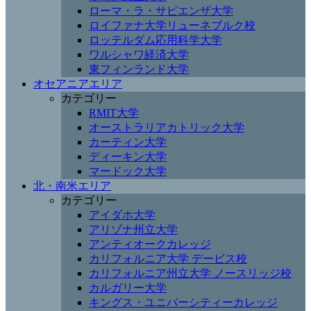
ローマ・ラ・サピエンザ大学
ロイファナ大学リューネブルク校
ロッテルダム応用科学大学
ワルシャワ経済大学
東フィンランド大学
オセアニアエリア
カテゴリー
RMIT大学
オーストラリアカトリック大学
カーティン大学
ディーキン大学
マードック大学
北・南米エリア
カテゴリー
アイダホ大学
アリゾナ州立大学
アンティオークカレッジ
カリフォルニア大学 デービス校
カリフォルニア州立大学 ノースリッジ校
カルガリー大学
キングス・ユニバーシティーカレッジ