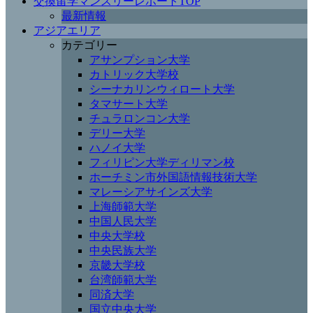
交換留学マンスリーレポートTOP
最新情報
アジアエリア
カテゴリー
アサンプション大学
カトリック大学校
シーナカリンウィロート大学
タマサート大学
チュラロンコン大学
デリー大学
ハノイ大学
フィリピン大学ディリマン校
ホーチミン市外国語情報技術大学
マレーシアサインズ大学
上海師範大学
中国人民大学
中央大学校
中央民族大学
京畿大学校
台湾師範大学
同済大学
国立中央大学