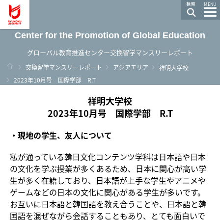
龍谷大学 You, Unlimited
MENU
Center for the Promotion of Global Education
グローバル教育推進センター交換留学マンスリーレポート
ホーム
交換留学マンスリーレポート
アジアエリア
祥明大学校
2023年10月号 国際学部 R.T
祥明大学校
2023年10月号 国際学部 R.T
・現地の学生、友人について
私が通っている韓日文化コンテンツ学科は日本語や日本
の文化を学ぶ授業が多くあるため、日本に関心が高い学
生が多く在籍しており、日本語が上手な学生やアニメや
ゲームなどの日本の文化に関心がある学生が多いです。
お互いに日本語と韓国語を教え合うことや、日本語と韓
国語を混ぜながら会話することもあり、とても面白いで