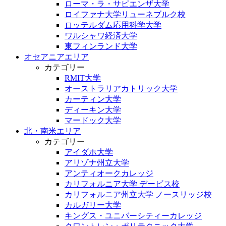
ローマ・ラ・サピエンザ大学
ロイファナ大学リューネブルク校
ロッテルダム応用科学大学
ワルシャワ経済大学
東フィンランド大学
オセアニアエリア
カテゴリー
RMIT大学
オーストラリアカトリック大学
カーティン大学
ディーキン大学
マードック大学
北・南米エリア
カテゴリー
アイダホ大学
アリゾナ州立大学
アンティオークカレッジ
カリフォルニア大学 デービス校
カリフォルニア州立大学 ノースリッジ校
カルガリー大学
キングス・ユニバーシティーカレッジ