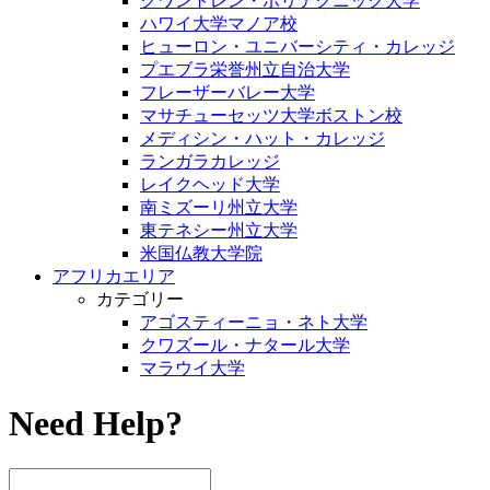
クワントレン・ポリテクニック大学
ハワイ大学マノア校
ヒューロン・ユニバーシティ・カレッジ
プエブラ栄誉州立自治大学
フレーザーバレー大学
マサチューセッツ大学ボストン校
メディシン・ハット・カレッジ
ランガラカレッジ
レイクヘッド大学
南ミズーリ州立大学
東テネシー州立大学
米国仏教大学院
アフリカエリア
カテゴリー
アゴスティーニョ・ネト大学
クワズール・ナタール大学
マラウイ大学
Need Help?